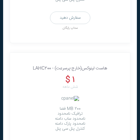
سفارش دهید
ستاپ رایگان
هاست لينوکس(خارج-پرسرعت) - LAHC200
1 $
شش ماهه
200 MB فضا
ترافیک نامحدود
نامحدود ساب دامنه
نامحدود پارک دامنه
کنترل پنل سی پنل