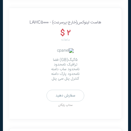
هاست لينوکس(خارج-پرسرعت) - LAHC5000
2 $
ماهانه
5گیگ(GB) فضا
ترافیک نامحدود
نامحدود ساب دامنه
نامحدود پارک دامنه
کنترل پنل سی پنل
سفارش دهید
ستاپ رایگان