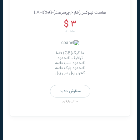
هاست لینوکس(خارج-پرسرعت)-LAHC10G
3 $
ماهانه
10 گیگ(GB) فضا
ترافیک نامحدود
نامحدود ساب دامنه
نامحدود پارک دامنه
کنترل پنل سی پنل
سفارش دهید
ستاپ رایگان