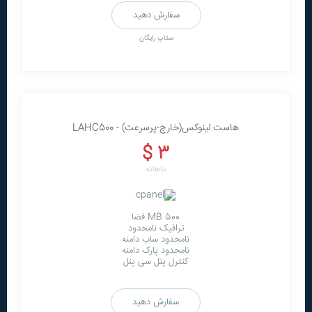
سفارش دهید
ستاپ رایگان
هاست لينوکس(خارج-پرسرعت) - LAHC500
3 $
ماهانه
500 MB فضا
ترافیک نامحدود
نامحدود ساب دامنه
نامحدود پارک دامنه
کنترل پنل سی پنل
سفارش دهید