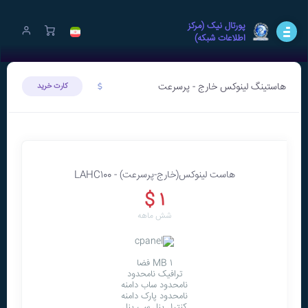
پورتال نيک (مرکز
اطلاعات شبکه)
هاستینگ لینوکس خارج - پرسرعت
کارت خرید
هاست لينوکس(خارج-پرسرعت) - LAHC100
1 $
شش ماهه
1 MB فضا
ترافیک نامحدود
نامحدود ساب دامنه
نامحدود پارک دامنه
کنترل پنل سی پنل