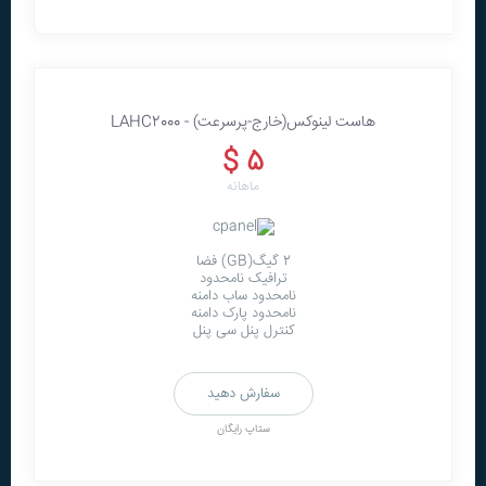
هاست لينوکس(خارج-پرسرعت) - LAHC2000
5 $
ماهانه
2 گیگ(GB) فضا
ترافیک نامحدود
نامحدود ساب دامنه
نامحدود پارک دامنه
کنترل پنل سی پنل
سفارش دهید
ستاپ رایگان