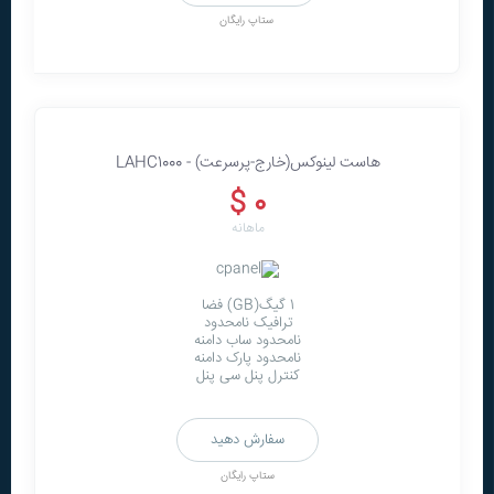
ستاپ رایگان
هاست لينوکس(خارج-پرسرعت) - LAHC1000
0 $
ماهانه
1 گیگ(GB) فضا
ترافیک نامحدود
نامحدود ساب دامنه
نامحدود پارک دامنه
کنترل پنل سی پنل
سفارش دهید
ستاپ رایگان