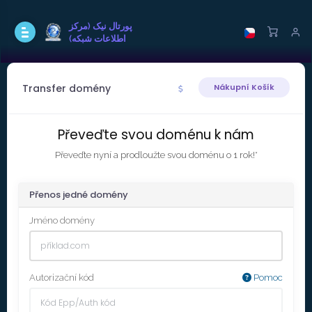
پورتال نيک (مرکز
اطلاعات شبکه)
Transfer domény
Nákupní Košík
Převeďte svou doménu k nám
Převeďte nyní a prodloužte svou doménu o 1 rok!*
Přenos jedné domény
Jméno domény
Autorizační kód
Pomoc